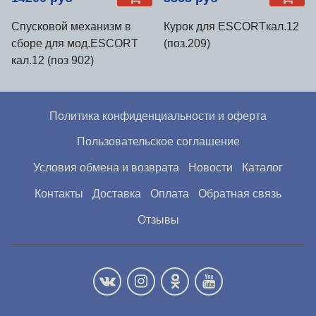
Спусковой механизм в
Курок для ESCORTкал.12
сборе для мод.ESCORT
(поз.209)
кал.12 (поз 902)
Политика конфиденциальности и оферта
Пользовательское соглашение
Условия обмена и возврата
Новости
Каталог
Контакты
Доставка
Оплата
Обратная связь
Отзывы