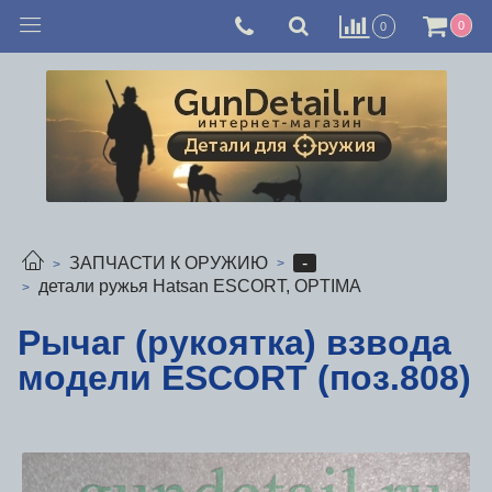
0
0
-
ЗАПЧАСТИ К ОРУЖИЮ
детали ружья Hatsan ESCORT, OPTIMA
Рычаг (рукоятка) взвода
модели ESCORT (поз.808)