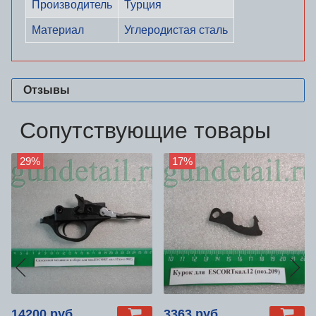
Производитель
Турция
Материал
Углеродистая сталь
Отзывы
Сопутствующие товары
29%
17%
14200 руб
3363 руб