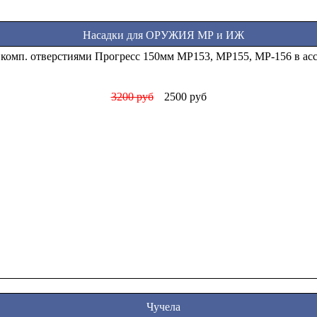
Насадки для ОРУЖИЯ МР и ИЖ
 комп. отверстиями Прогресс 150мм МР153, МР155, МР-156 в ас
3200 руб
2500 руб
Чучела