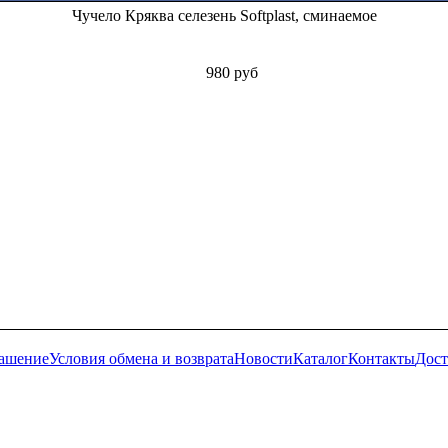
Чучело Кряква селезень Softplast, сминаемое
980 руб
лашение
Условия обмена и возврата
Новости
Каталог
Контакты
Дост