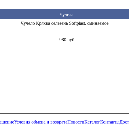
Чучела
Чучело Кряква селезень Softplast, сминаемое
980 руб
лашение
Условия обмена и возврата
Новости
Каталог
Контакты
Дост