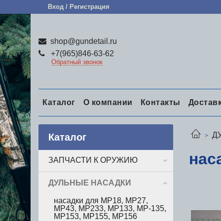
Вход / Регистрация
shop@gundetail.ru
+7(965)846-63-62
Обратный звонок
Каталог
О компании
Контакты
Достав
Д
Каталог
нас
ЗАПЧАСТИ К ОРУЖИЮ
ДУЛЬНЫЕ НАСАДКИ
насадки для МР18, МР27,
МР43, МР233, МР133, МР-135,
МР153, МР155, МР156