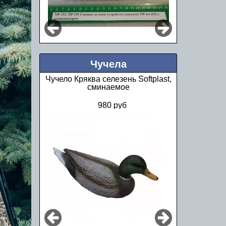
Чучела
Чучело Кряква селезень Softplast,
сминаемое
980 руб