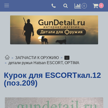
0
0
-
ЗАПЧАСТИ К ОРУЖИЮ
детали ружья Hatsan ESCORT, OPTIMA
Курок для ESCORTкал.12
(поз.209)