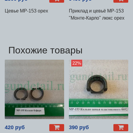
Цевье МР-153 орех
Приклад и цевьё МР-153
"Монте-Карло" люкс орех
Похожие товары
22%
420 руб
390 руб