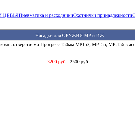
И ЦЕВЬЯ
Пневматика и расходники
Охотничьи принадлежности
О
Насадки для ОРУЖИЯ МР и ИЖ
асадки Прогресс стандартные МР (ИЖ) 12 калибра в ассортимен
1000 руб
850 руб