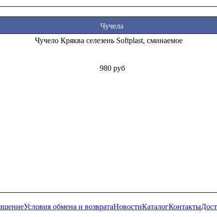
Чучела
Чучело Кряква селезень Softplast, сминаемое
980 руб
лашение
Условия обмена и возврата
Новости
Каталог
Контакты
Дост