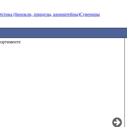
птика (бинокли, прицелы, кронштейны)
Сувениры
те