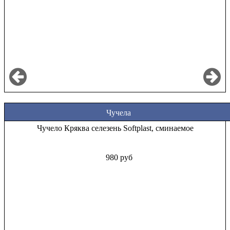
Чучела
Чучело Кряква селезень Softplast, сминаемое
980 руб