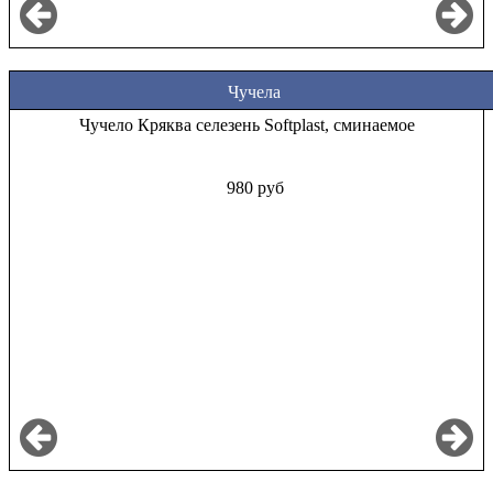
Чучела
Чучело Кряква селезень Softplast, сминаемое
980 руб