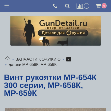
0
0
-
ЗАПЧАСТИ К ОРУЖИЮ
детали МР-658К, МР-659К
Винт рукоятки МР-654К
300 серии, МР-658К,
МР-659К