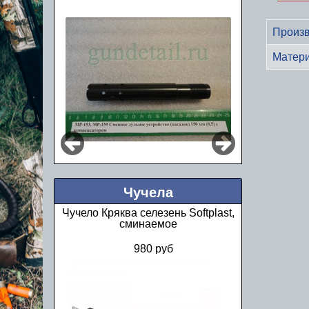
Произв
Матер
Чучела
Чучело Кряква селезень Softplast,
сминаемое
980 руб