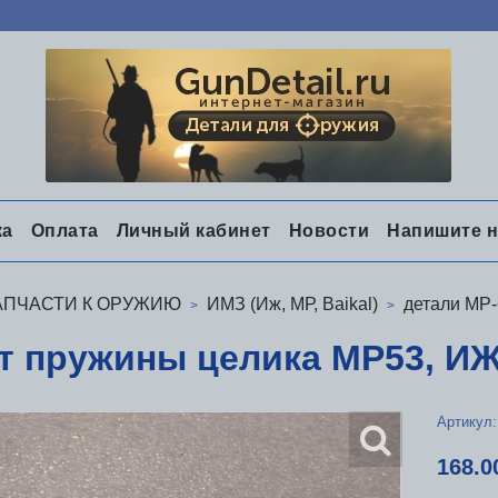
ка
Оплата
Личный кабинет
Новости
Напишите 
АПЧАСТИ К ОРУЖИЮ
ИМЗ (Иж, МР, Baikal)
детали МР-
т пружины целика МР53, ИЖ
Артикул:
168.0