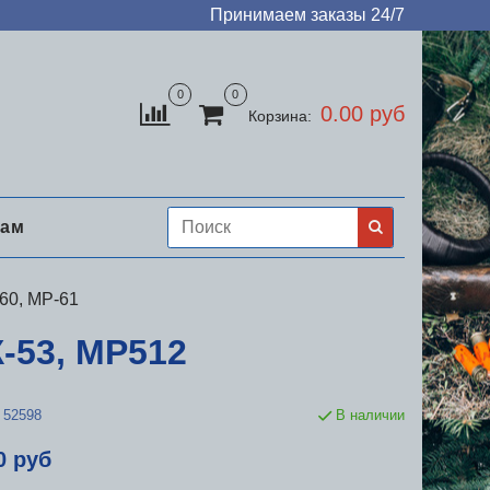
Принимаем заказы 24/7
0
0
0.00 руб
Корзина:
нам
60, МР-61
-53, МР512
52598
В наличии
0 руб