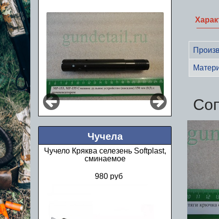
Харак
Произв
Матер
Со
Чучела
Чучело Кряква селезень Softplast,
сминаемое
980 руб