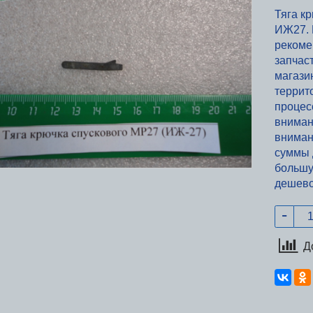
Тяга к
ИЖ27. П
рекоме
запчас
магази
террит
процес
вниман
вниман
суммы д
большу
дешев
Д