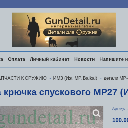
ка
Оплата
Личный кабинет
Новости
Напишите 
АПЧАСТИ К ОРУЖИЮ
ИМЗ (Иж, МР, Baikal)
детали МР-
а крючка спускового МР27 (
Артикул:
100.0