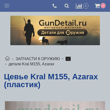
0
0
-
ЗАПЧАСТИ К ОРУЖИЮ
детали Kral М155, Azarax
Цевье Kral М155, Azarax
(пластик)