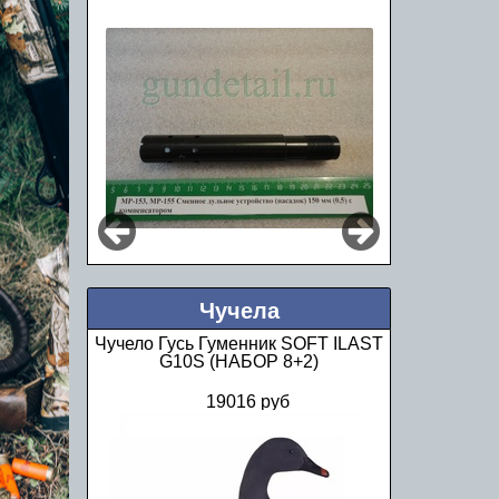
Чучела
Чучело Кряква селезень Softplast,
сминаемое
980 руб