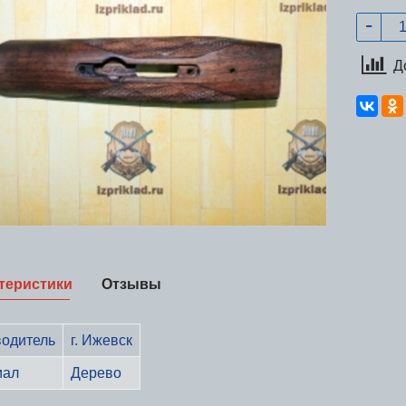
Д
теристики
Отзывы
одитель
г. Ижевск
иал
Дерево