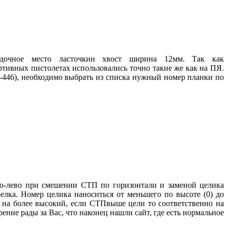
дочное место ласточкин хвост ширина 12мм. Так как
ртивных пистолетах использовались точно такие же как
на
ПЯ
.
-446
), необходимо выбрать из списка нужный номер планки по
о-лево
при смешении
СТП
по горизонтали и заменой целика
лка. Номер целика наноситься от меньшего по высоте (0) до
 на более высокий, если
СТП
выше цели то
соответственно
на
ренне
рады за Вас, что наконец нашли сайт, где есть нормальное