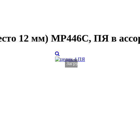
место 12 мм) МР446С, ПЯ в асс
Загрузка...