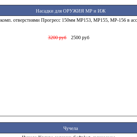
Насадки для ОРУЖИЯ МР и ИЖ
 комп. отверстиями Прогресс 150мм МР153, МР155, МР-156 в ас
3200 руб
2500 руб
Чучела