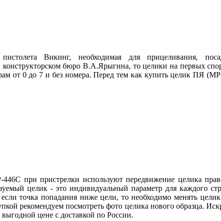
пистолета Викинг,
необходимая
для прицеливания, поса
в конструкторском бюро В.А.Ярыгина, то целики на первых спо
ам от 0 до 7 и без номера. Перед тем как купить целик
ПЯ
(
МР
-446С
при пристрелки используют
передвижение
целика
прав
уемый целик - это индивидуальный параметр для каждого стре
 если точка попадания ниже цели, то необходимо менять целик
купкой рекомендуем посмотреть фото целика нового образца.
Иск
 выгодной цене с доставкой по России.