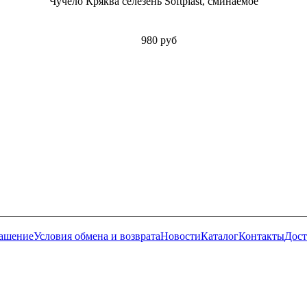
Чучело Кряква селезень Softplast, сминаемое
980 руб
лашение
Условия обмена и возврата
Новости
Каталог
Контакты
Дост