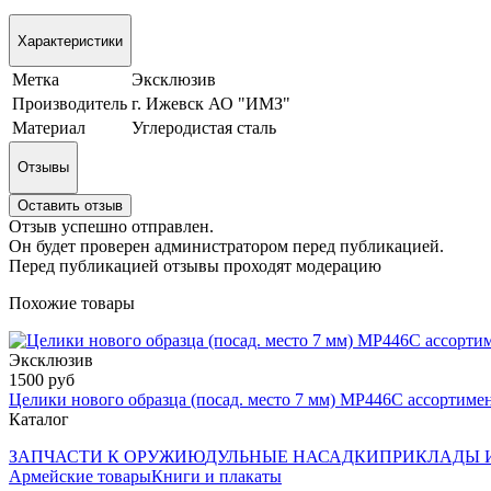
Характеристики
Метка
Эксклюзив
Производитель
г. Ижевск АО "ИМЗ"
Материал
Углеродистая сталь
Отзывы
Оставить отзыв
Отзыв успешно отправлен.
Он будет проверен администратором перед публикацией.
Перед публикацией отзывы проходят модерацию
Похожие товары
Эксклюзив
1500 руб
Целики нового образца (посад. место 7 мм) МР446С ассортиме
Каталог
ЗАПЧАСТИ К ОРУЖИЮ
ДУЛЬНЫЕ НАСАДКИ
ПРИКЛАДЫ 
Армейские товары
Книги и плакаты