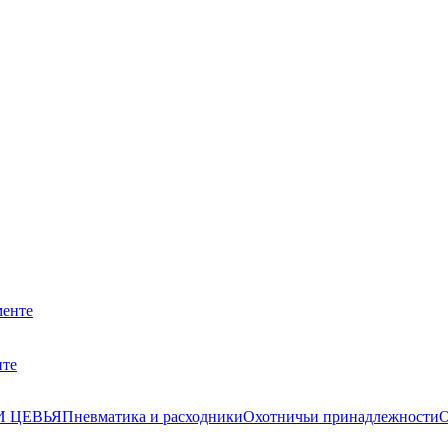
нте
И ЦЕВЬЯ
Пневматика и расходники
Охотничьи принадлежности
О