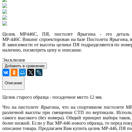
Целик
МР446С, ПЯ, пистолет Ярыгина
- это
деталь
МР-446С
Викинг
спроектирован
на базе Пистолета Ярыгина, 
В зависимости от высоты целики
ПЯ
подразделяются по номер
наличию, посмотреть цену и описание.
Эксклюзив
Добавить в сравнение
Описание
Целик старого образца - посадочное место 12 мм.
Что на пистолете Ярыгина, что на спортивном пистолете
МР
различной высоты при смещении
СТП
по вертикали. Использ
самого высокого (без номера). Общий
принцип
выбора таков,
более низкий. Если у Вас МР-446 нового образца, то перед по
описание товара. Предлагаем Вам купить целик МР-446,
ПЯ
по