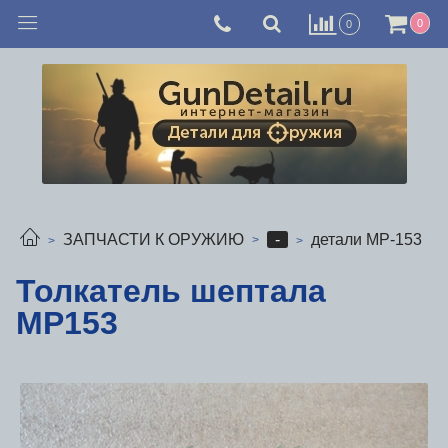
0
0
-
ЗАПЧАСТИ К ОРУЖИЮ
детали МР-153
Толкатель шептала
МР153