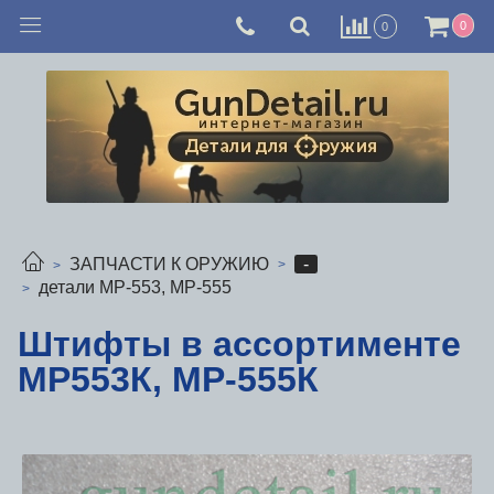
0
0
-
ЗАПЧАСТИ К ОРУЖИЮ
детали МР-553, МР-555
Штифты в ассортименте
МР553К, МР-555К