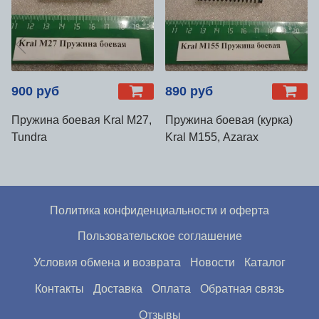
900 руб
890 руб
Пружина боевая Kral М27,
Пружина боевая (курка)
Tundra
Kral М155, Azarax
Политика конфиденциальности и оферта
Пользовательское соглашение
Условия обмена и возврата
Новости
Каталог
Контакты
Доставка
Оплата
Обратная связь
Отзывы