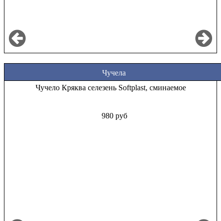
Чучела
Чучело Кряква селезень Softplast, сминаемое
980 руб