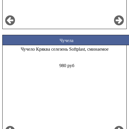
Чучела
Чучело Кряква селезень Softplast, сминаемое
980 руб