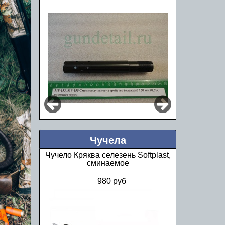
Чучела
Чучело Кряква селезень Softplast,
сминаемое
980 руб