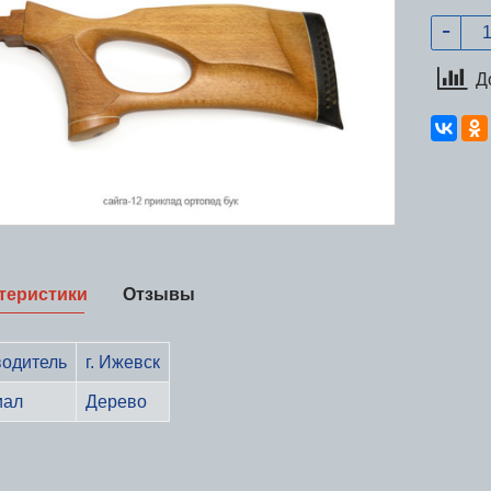
Д
теристики
Отзывы
одитель
г. Ижевск
иал
Дерево