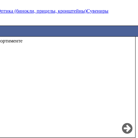
птика (бинокли, прицелы, кронштейны)
Сувениры
те