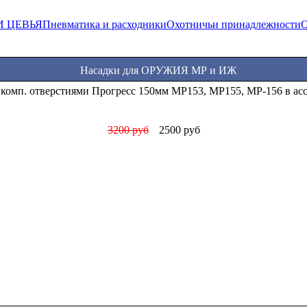
И ЦЕВЬЯ
Пневматика и расходники
Охотничьи принадлежности
О
Насадки для ОРУЖИЯ МР и ИЖ
асадки Прогресс стандартные МР (ИЖ) 12 калибра в ассортимен
1000 руб
850 руб