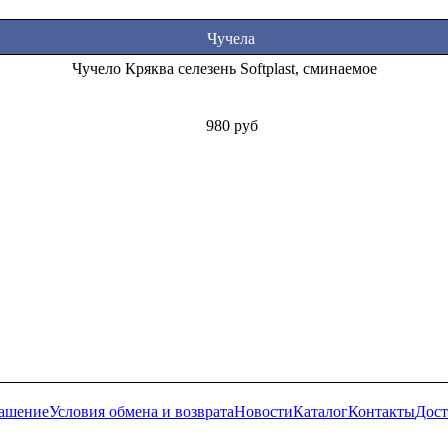
Чучела
Чучело Кряква селезень Softplast, сминаемое
980 руб
лашение
Условия обмена и возврата
Новости
Каталог
Контакты
Дост