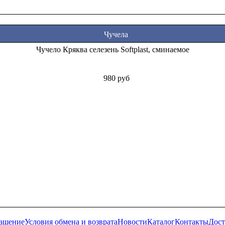
Чучела
Чучело Кряква селезень Softplast, сминаемое
980 руб
лашение
Условия обмена и возврата
Новости
Каталог
Контакты
Дост