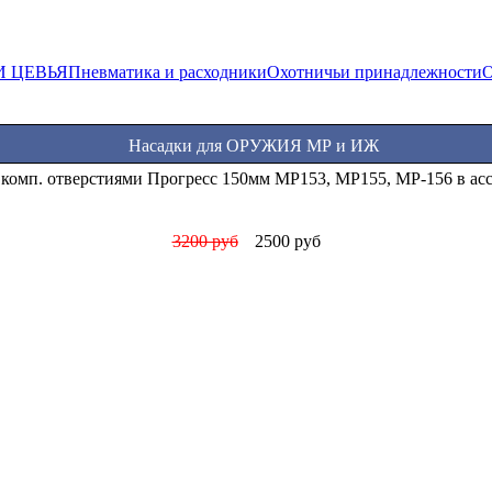
И ЦЕВЬЯ
Пневматика и расходники
Охотничьи принадлежности
О
Насадки для ОРУЖИЯ МР и ИЖ
асадки Прогресс стандартные МР (ИЖ) 12 калибра в ассортимен
1000 руб
850 руб