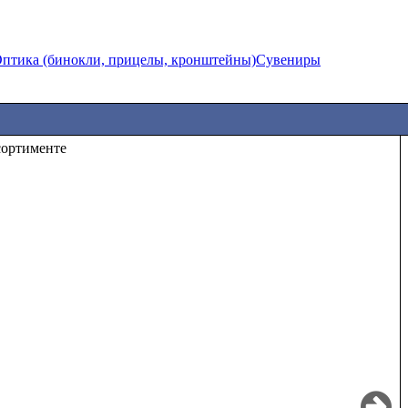
птика (бинокли, прицелы, кронштейны)
Сувениры
те