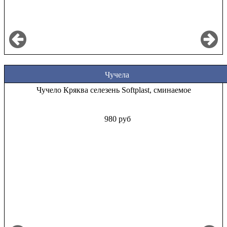
Чучела
Чучело Кряква селезень Softplast, сминаемое
980 руб