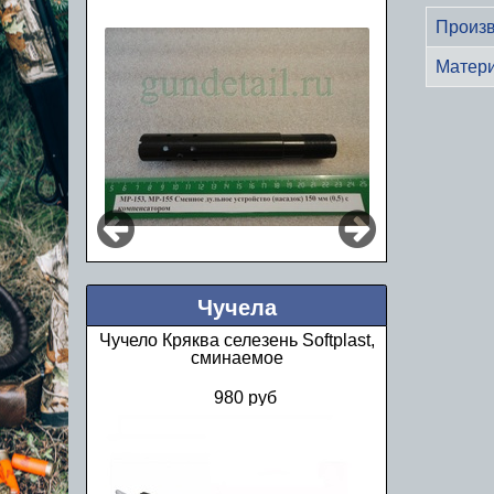
Произв
Матер
Чучела
Чучело Кряква селезень Softplast,
сминаемое
980 руб