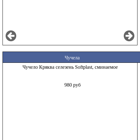
Чучела
Чучело Кряква селезень Softplast, сминаемое
980 руб