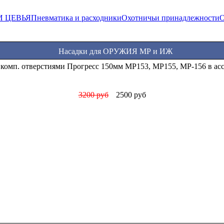
И ЦЕВЬЯ
Пневматика и расходники
Охотничьи принадлежности
О
Насадки для ОРУЖИЯ МР и ИЖ
 комп. отверстиями Прогресс 150мм МР153, МР155, МР-156 в ас
3200 руб
2500 руб