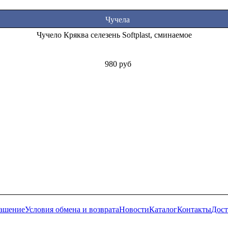
Чучела
Чучело Кряква селезень Softplast, сминаемое
980 руб
лашение
Условия обмена и возврата
Новости
Каталог
Контакты
Дост