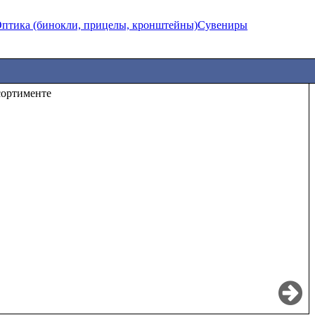
птика (бинокли, прицелы, кронштейны)
Сувениры
сортименте