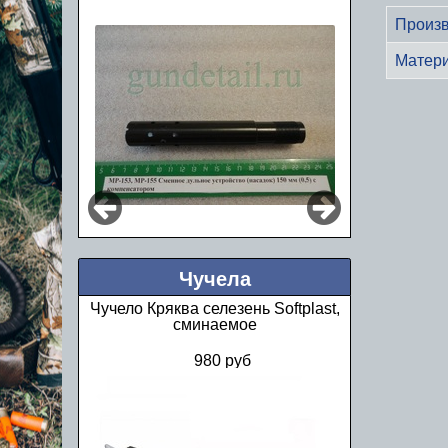
Произв
Матер
Чучела
Чучело Кряква селезень Softplast,
сминаемое
980 руб