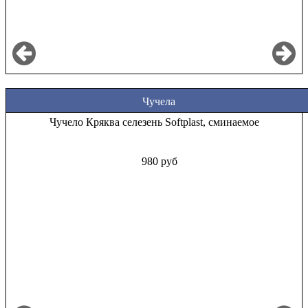
Чучела
Чучело Кряква селезень Softplast, сминаемое
980 руб