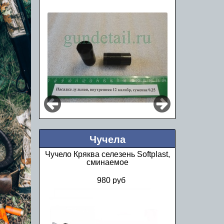
Чучела
Чучело Кряква селезень Softplast,
сминаемое
980 руб