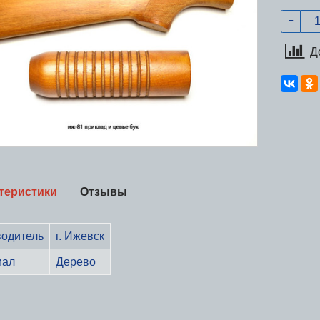
Д
теристики
Отзывы
одитель
г. Ижевск
иал
Дерево