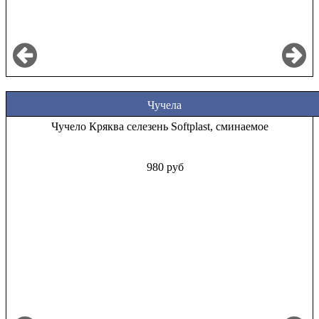
Чучела
Чучело Кряква селезень Softplast, сминаемое
980 руб