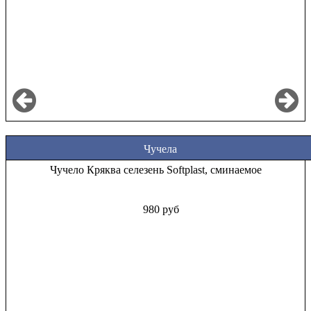
Чучела
Чучело Кряква селезень Softplast, сминаемое
980 руб