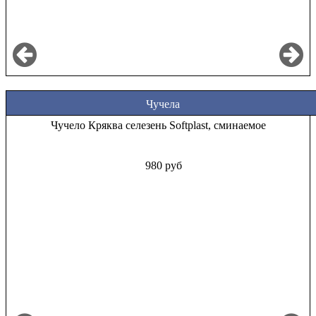
Чучела
Чучело Кряква селезень Softplast, сминаемое
980 руб