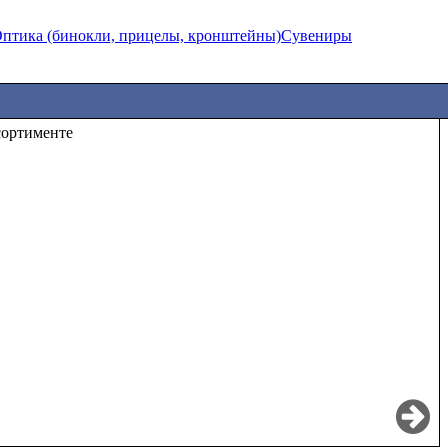
птика (бинокли, прицелы, кронштейны)
Сувениры
сортименте