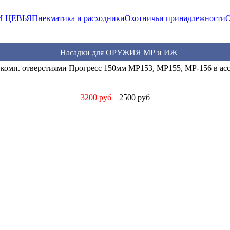
И ЦЕВЬЯ
Пневматика и расходники
Охотничьи принадлежности
О
Насадки для ОРУЖИЯ МР и ИЖ
 комп. отверстиями Прогресс 150мм МР153, МР155, МР-156 в ас
3200 руб
2500 руб