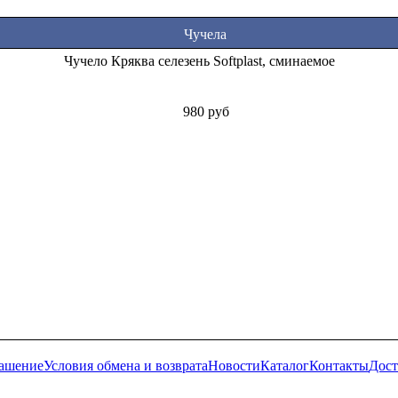
Чучела
Чучело Кряква селезень Softplast, сминаемое
980 руб
лашение
Условия обмена и возврата
Новости
Каталог
Контакты
Дост