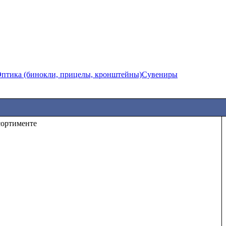
птика (бинокли, прицелы, кронштейны)
Сувениры
те