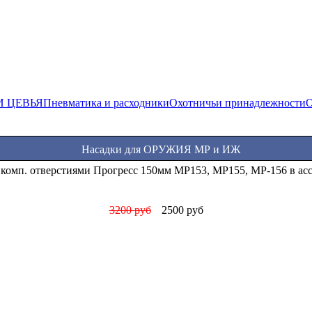
И ЦЕВЬЯ
Пневматика и расходники
Охотничьи принадлежности
О
Насадки для ОРУЖИЯ МР и ИЖ
асадки Прогресс стандартные МР (ИЖ) 12 калибра в ассортимен
1000 руб
850 руб