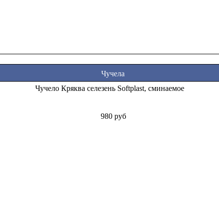
Чучела
Чучело Кряква селезень Softplast, сминаемое
980 руб