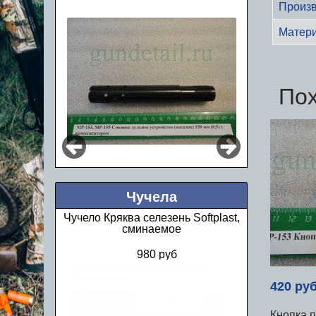
Произв
Матер
По
Чучела
Чучело Кряква селезень Softplast,
сминаемое
980 руб
420 ру
Кнопка 