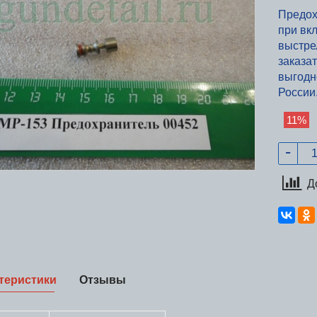
Предох
при вк
выстре
заказа
выгодн
России
11%
Д
теристики
Отзывы