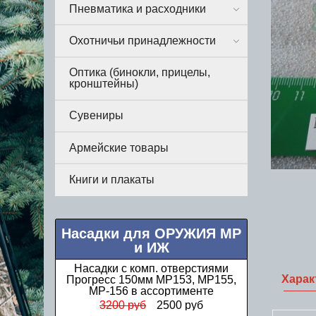
Пневматика и расходники
Охотничьи принадлежности
Оптика (бинокли, прицелы,
кронштейны)
Сувениры
Армейские товары
Книги и плакаты
Насадки для ОРУЖИЯ МР
и ИЖ
Насадки с комп. отверстиями
Харак
Прогресс 150мм МР153, МР155,
МР-156 в ассортименте
3200 руб
2500 руб