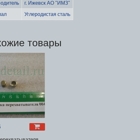
одитель
г. Ижевск АО "ИМЗ"
иал
Углеродистая сталь
хожие товары
б
перехватывателя