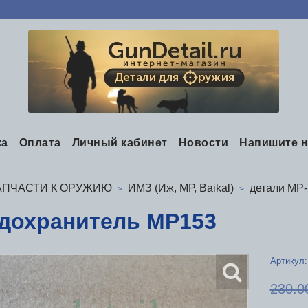
ка
Оплата
Личный кабинет
Новости
Напишите 
АПЧАСТИ К ОРУЖИЮ
ИМЗ (Иж, МР, Baikal)
детали МР
дохранитель МР153
Артикул:
230.0