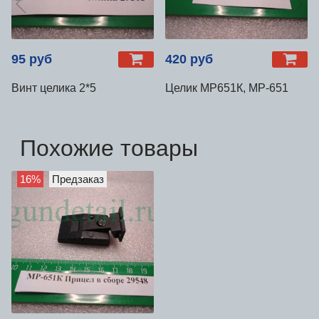
95 руб
420 руб
Винт целика 2*5
Целик МР651К, МР-651
Похожие товары
16%
Предзаказ