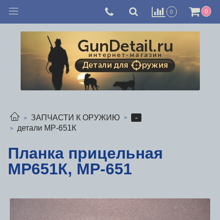
0
0
-
ЗАПЧАСТИ К ОРУЖИЮ
детали МР-651К
Планка прицельная
МР651К, МР-651