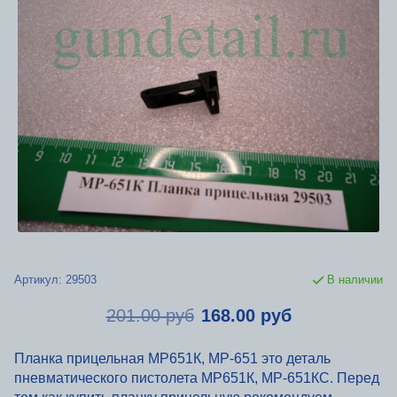
Артикул:
29503
В наличии
201.00 руб
168.00 руб
Планка прицельная МР651К, МР-651 это деталь
пневматического пистолета МР651К, МР-651КС. Перед