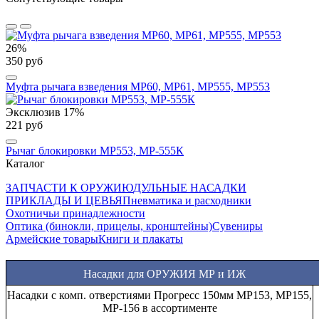
26%
350 руб
Муфта рычага взведения МР60, МР61, МР555, МР553
Эксклюзив
17%
221 руб
Рычаг блокировки МР553, МР-555К
Каталог
ЗАПЧАСТИ К ОРУЖИЮ
ДУЛЬНЫЕ НАСАДКИ
ПРИКЛАДЫ И ЦЕВЬЯ
Пневматика и расходники
Охотничьи принадлежности
Оптика (бинокли, прицелы, кронштейны)
Сувениры
Армейские товары
Книги и плакаты
Насадки для ОРУЖИЯ МР и ИЖ
Насадки Прогресс стандартные МР (ИЖ) 12 калибра в
ассортименте