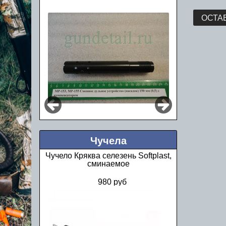
ОСТА
Чучела
Чучело Кряква селезень Softplast,
сминаемое
980 руб