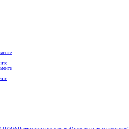
енте
енте
И ЦЕВЬЯ
Пневматика и расходники
Охотничьи принадлежности
О