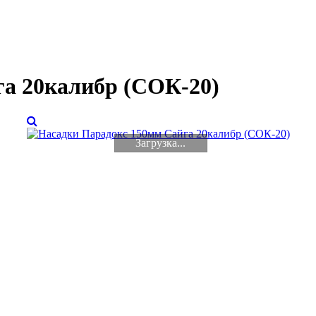
га 20калибр (СОК-20)
Загрузка...