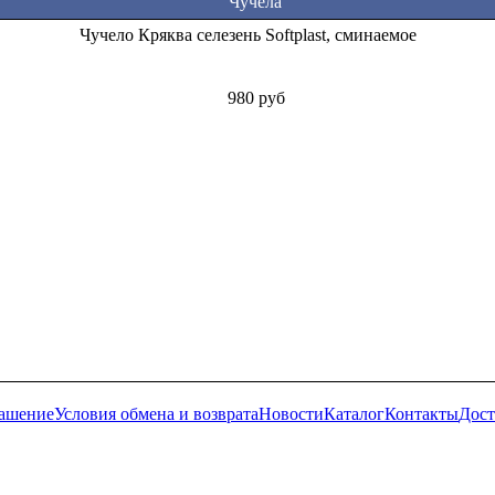
Чучела
Чучело Кряква селезень Softplast, сминаемое
980 руб
лашение
Условия обмена и возврата
Новости
Каталог
Контакты
Дост