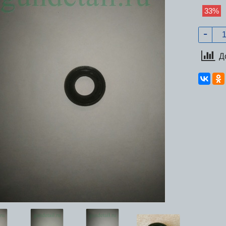
33%
Д