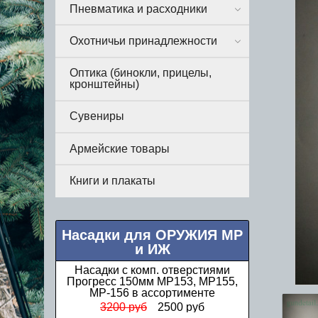
Пневматика и расходники
Охотничьи принадлежности
Оптика (бинокли, прицелы,
кронштейны)
Сувениры
Армейские товары
Книги и плакаты
Насадки для ОРУЖИЯ МР
и ИЖ
Насадки Прогресс стандартные МР
(ИЖ) 12 калибра в ассортименте
1000 руб
850 руб