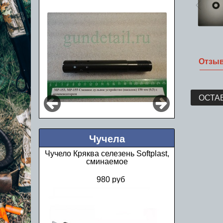
Отзы
ОСТА
Чучела
Чучело Кряква селезень Softplast,
сминаемое
980 руб