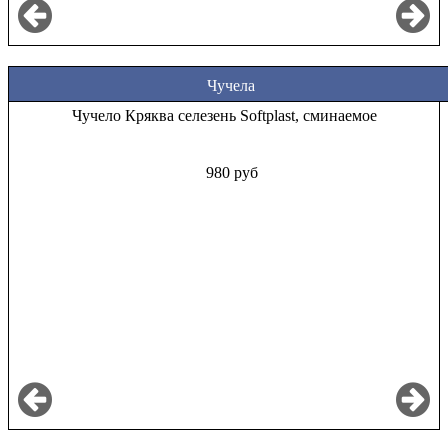
Чучела
Чучело Кряква селезень Softplast, сминаемое
980 руб