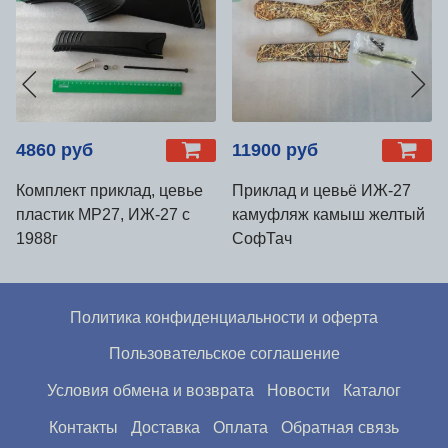
4860 руб
11900 руб
Комплект приклад, цевье
Приклад и цевьё ИЖ-27
пластик МР27, ИЖ-27 с
камуфляж камыш желтый
1988г
СофТач
Политика конфиденциальности и оферта
Пользовательское соглашение
Условия обмена и возврата
Новости
Каталог
Контакты
Доставка
Оплата
Обратная связь