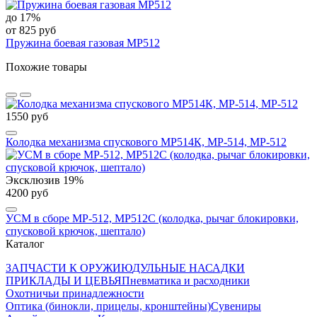
до 17%
от 825 руб
Пружина боевая газовая МР512
Похожие товары
1550 руб
Колодка механизма спускового МР514К, МР-514, МР-512
Эксклюзив
19%
4200 руб
УСМ в сборе МР-512, МР512С (колодка, рычаг блокировки,
спусковой крючок, шептало)
Каталог
ЗАПЧАСТИ К ОРУЖИЮ
ДУЛЬНЫЕ НАСАДКИ
ПРИКЛАДЫ И ЦЕВЬЯ
Пневматика и расходники
Охотничьи принадлежности
Оптика (бинокли, прицелы, кронштейны)
Сувениры