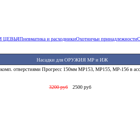
И ЦЕВЬЯ
Пневматика и расходники
Охотничьи принадлежности
О
Насадки для ОРУЖИЯ МР и ИЖ
 комп. отверстиями Прогресс 150мм МР153, МР155, МР-156 в ас
3200 руб
2500 руб