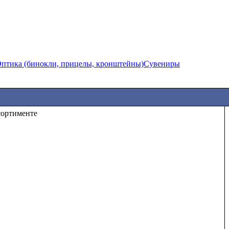
птика (бинокли, прицелы, кронштейны)
Сувениры
сортименте