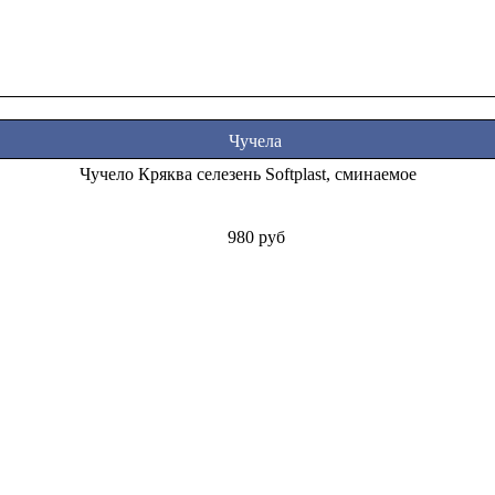
Чучела
Чучело Кряква селезень Softplast, сминаемое
980 руб