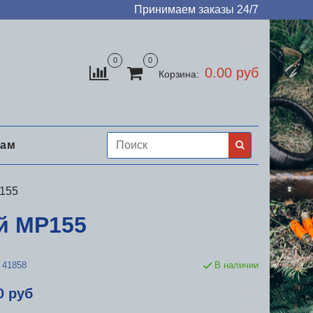
Принимаем заказы 24/7
0
0
0.00 руб
Корзина:
нам
-155
й МР155
41858
В наличии
0 руб