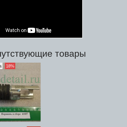
путствующие товары
а
18%