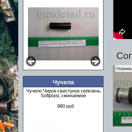
Со
Новинк
Чучела
Чучело Чирок-свистунок селезень
Softplast, сминаемое
980 руб