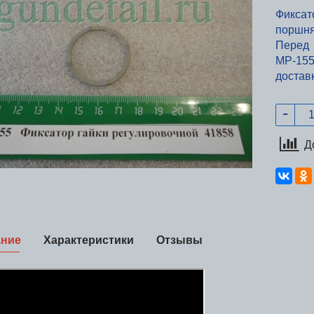
Фиксат
поршн
Перед 
МР-15
доставк
Д
ание
Характеристики
Отзывы