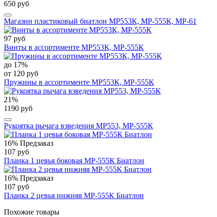
650 руб
Магазин пластиковый биатлон МР553К, МР-555К, МР-61
97 руб
Винты в ассортименте МР553К, МР-555К
до 17%
от 120 руб
Пружины в ассортименте МР553К, МР-555К
21%
1190 руб
Рукоятка рычага взведения МР553, МР-555К
16%
Предзаказ
107 руб
Планка 1 цевья боковая МР-555К Биатлон
16%
Предзаказ
107 руб
Планка 2 цевья нижняя МР-555К Биатлон
Похожие товары